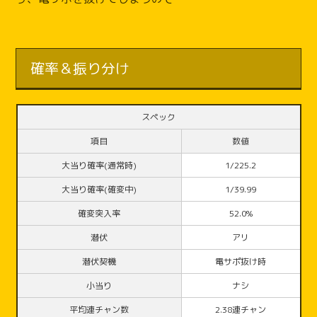
確率＆振り分け
スペック
項目
数値
大当り確率(通常時)
1/225.2
大当り確率(確変中)
1/39.99
確変突入率
52.0%
潜伏
アリ
潜伏契機
電サポ抜け時
小当り
ナシ
平均連チャン数
2.38連チャン