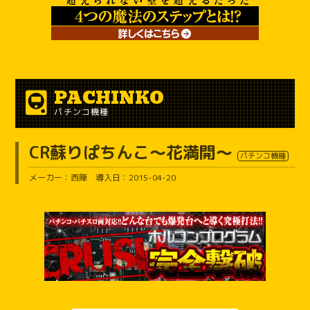
パチンコ機種
CR蘇りぱちんこ〜花満開〜
パチンコ機種
メーカー
西陣
導入日
2015-04-20