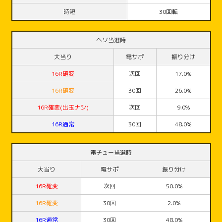
時短
30回転
ヘソ当選時
大当り
電サポ
振り分け
16R確変
次回
17.0%
16R確変
30回
26.0%
16R確変(出玉ナシ)
次回
9.0%
16R通常
30回
48.0%
電チュー当選時
大当り
電サポ
振り分け
16R確変
次回
50.0%
16R確変
30回
2.0%
16R通常
30回
48.0%