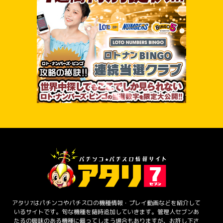
アタリ7はパチンコやパチスロの機種情報・プレイ動画などを紹介して
いるサイトです。旬な機種を随時追加していきます。管理人セブンあ
たるの興味のある機種に偏ってしまう場合もありますが、お許し下さ