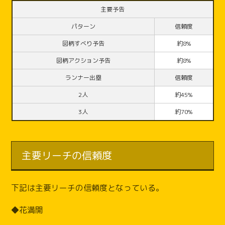
主要予告
パターン
信頼度
図柄すべり予告
約8%
図柄アクション予告
約8%
ランナー出塁
信頼度
2人
約45%
3人
約70%
主要リーチの信頼度
下記は主要リーチの信頼度となっている。
◆花満開