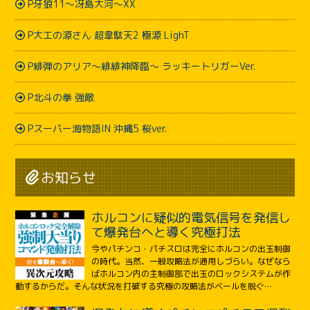
P牙狼11～冴島大河～XX
P大工の源さん 超韋駄天2 極源 LighT
P緋弾のアリア～緋緋神降臨～ ラッキートリガーVer.
P北斗の拳 強敵
Pスーパー海物語IN 沖縄5 桜ver.
お知らせ
ホルコンに疑似的電気信号を発信し
て爆発台へと導く究極打法
今やパチンコ・パチスロは完全にホルコンの出玉制御
の時代。当然、一般攻略法が通用しづらい。なぜなら
ばホルコン内の主制御部で出玉のロックシステムが作
動するからだ。そんな状況を打破する究極の攻略法がベールを脱ぐ…