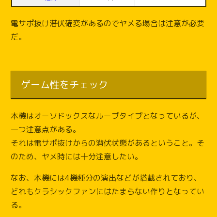
電サポ抜け潜伏確変があるのでヤメる場合は注意が必要
だ。
ゲーム性をチェック
本機はオーソドックスなループタイプとなっているが、
一つ注意点がある。
それは電サポ抜けからの潜伏状態があるということ。そ
のため、ヤメ時には十分注意したい。
なお、本機には4機種分の演出などが搭載されており、
どれもクラシックファンにはたまらない作りとなってい
る。