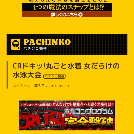
パチンコ機種
CRドキッ!丸ごと水着 女だらけの
水泳大会
パチンコ機種
メーカー
導入日
2014-05-19