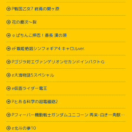
P戦国乙女7 終焉の関ヶ原
花の慶次～裂
ｅぱちんこ押忍！番長 漢の頂
eF戦姫絶唱シンフォギア4 キャロルver.
Pゴジラ対エヴァンゲリオンセカンドインパクトＧ
e大海物語5スペシャル
e仮面ライダー電王
Pとある科学の超電磁砲2
Pフィーバー機動戦士ガンダムユニコーン 再来-白き一角獣と黒き獅子-
e北斗の拳10