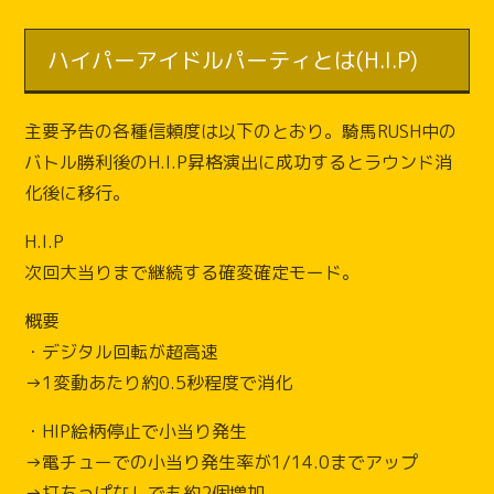
ハイパーアイドルパーティとは(H.I.P)
主要予告の各種信頼度は以下のとおり。騎馬RUSH中の
バトル勝利後のH.I.P昇格演出に成功するとラウンド消
化後に移行。
H.I.P
次回大当りまで継続する確変確定モード。
概要
・デジタル回転が超高速
→1変動あたり約0.5秒程度で消化
・HIP絵柄停止で小当り発生
→電チューでの小当り発生率が1/14.0までアップ
→打ちっぱなしでも約2個増加