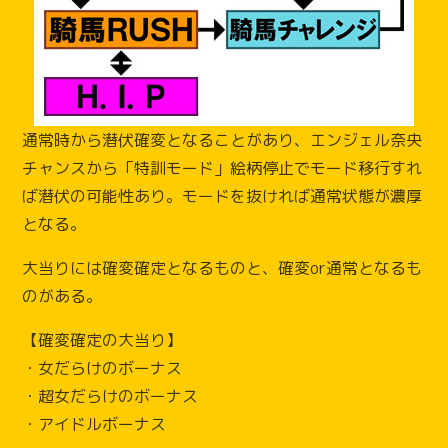
通常時から潜伏確変となることがあり、エンジェル奈央
チャンスから「特訓モード」絵柄停止でモード移行すれ
ば潜伏の可能性あり。モードを抜ければ通常状態が濃厚
となる。
大当りには確変確定となるものと、確変or通常となるも
のがある。
【確変確定の大当り】
・女だらけのボーナス
・超女だらけのボーナス
・アイドルボーナス