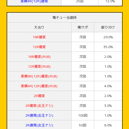
実質4R(12R)通常
25回
12.0%
電チュー当選時
大当り
電サポ
振り分け
16R確変
次回
29.0%
12R確変
次回
35.0%
16R確変(RUB)
次回
2.0%
12R確変(RUB)
次回
1.0%
実質8R(12R)確変(RUB)
次回
1.0%
実質4R(12R)確変(RUB)
次回
4.0%
2R確変
次回
2.0%
2R確変(出玉ナシ)
次回
3.0%
2R通常(出玉ナシ)
100回
1.0%
2R通常(出玉ナシ)
50回
6.0%