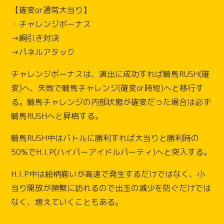
【確変or通常大当り】
・チャレンジボーナス
→綱引き対決
→パネルアタック
チャレンジボーナスは、演出に成功すれば騎馬RUSH(確
変)へ、失敗で騎馬チャレンジ(確変or時短)へと移行す
る。騎馬チャレンジの内部状態が確変だった場合は必ず
騎馬RUSHへと昇格する。
騎馬RUSH中はバトルに勝利すれば大当りと勝利時の
50%でH.I.P(ハイパーアイドルパーティ)へと突入する。
H.I.P中は絵柄揃いが高速で発生するだけではなく、小
当り開放が頻繁に訪れるので出玉の減少を防ぐだけでは
なく、増えていくこともある。