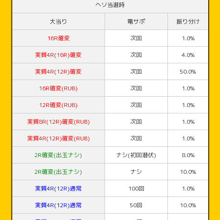
ヘソ当選時
大当り
電サポ
振り分け
16R確変
次回
1.0%
実質4R(16R)確変
次回
4.0%
実質4R(12R)確変
次回
50.0%
16R確変(RUB)
次回
1.0%
12R確変(RUB)
次回
1.0%
実質8R(12R)確変(RUB)
次回
1.0%
実質4R(12R)確変(RUB)
次回
1.0%
2R確変(出玉ナシ)
ナシ(初回潜伏)
8.0%
2R確変(出玉ナシ)
ナシ
10.0%
実質4R(12R)通常
100回
1.0%
実質4R(12R)通常
50回
10.0%