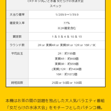
CRドキッ!丸ごと水着 女だらけの水泳大会
スペック
大当り確率
1/289.9→1/39.9
確変突入率
77％
※2R確変含む
賞球数
1 ＆ 3 ＆ 4 ＆ 10 ＆ 13
ラウンド数
2R or 実質4R or 実質8R or 12R or 16R / 9C
平均出玉
2R：約195個
実質4R：約468個
実質8R：約936個
(実質)12R：約1404個
16R：約1872個
時短回数
25回 or 50回 or 100回
本機はお茶の間の話題を独占した大人気バラエティ番組
「女だらけの水泳大会」をモチーフとしたパチンコ機。