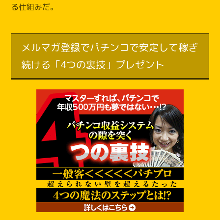
る仕組みだ。
メルマガ登録でパチンコで安定して稼ぎ
続ける「4つの裏技」プレゼント