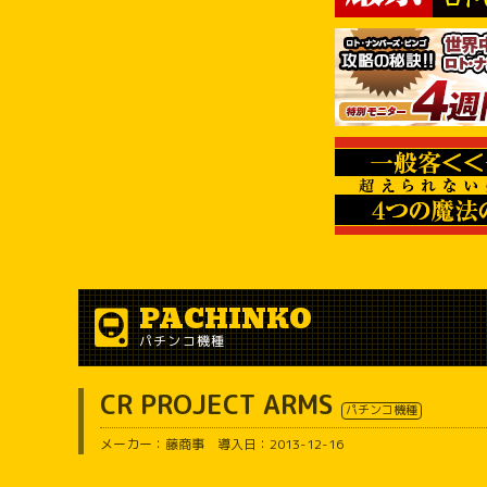
パチンコ機種
CR PROJECT ARMS
パチンコ機種
メーカー
藤商事
導入日
2013-12-16