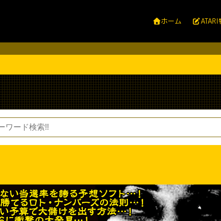
ホーム
ATAR