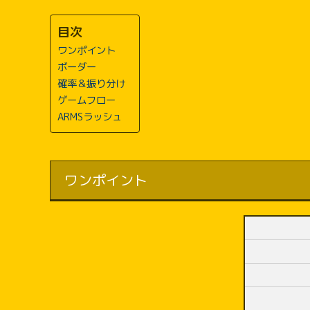
目次
ワンポイント
ボーダー
確率＆振り分け
ゲームフロー
ARMSラッシュ
ワンポイント