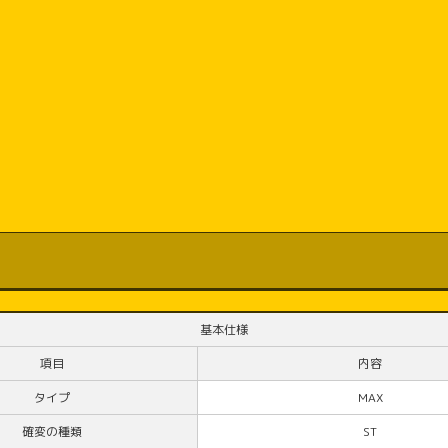
基本仕様
項目
内容
タイプ
MAX
確変の種類
ST