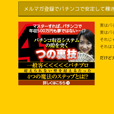
メルマガ登録でパチンコで安定して稼
実はパ
実はパ
それじ
それは
だけど