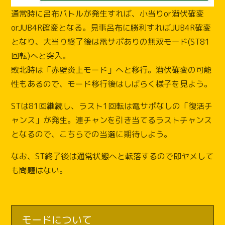
通常時に呂布バトルが発生すれば、小当りor潜伏確変
orJUB4R確変となる。見事呂布に勝利すればJUB4R確変
となり、大当り終了後は電サポありの無双モード(ST81
回転)へと突入。
敗北時は「赤壁炎上モード」へと移行。潜伏確変の可能
性もあるので、モード移行後はしばらく様子を見よう。
STは81回継続し、ラスト1回転は電サポなしの「復活チ
ャンス」が発生。連チャンを引き当てるラストチャンス
となるので、こちらでの当選に期待しよう。
なお、ST終了後は通常状態へと転落するので即ヤメして
も問題はない。
モードについて