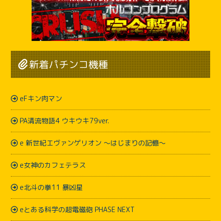
新着パチンコ機種
eFキン肉マン
PA清流物語4 ウキウキ79ver.
e 新世紀エヴァンゲリオン ～はじまりの記憶～
e女神のカフェテラス
e北斗の拳11 暴凶星
eとある科学の超電磁砲 PHASE NEXT