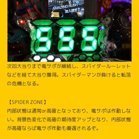
次回大当りまで電サポが継続し、スパイダールーレット
などを経て大当り獲得。スパイダーマンが負けると転落
の危機となる。
【SPIDER ZONE】
内部状態は通常or高確となっており、電サポは作動しな
い。背景色変化で高確の期待度アップとなり、内部状態
が高確ならば電サポ作動も優遇されるぞ。