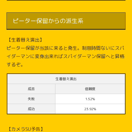
ピーター保留からの派生系
【生着替え演出】
ピーター保留が当該に来ると発生。制限時間ないにスパ
イダーマンに変身出来ればスパイダーマン保留へと昇格
するぞ。
生着替え演出
成否
信頼度
失敗
1.52%
成功
23.92%
【カメラSU予告】