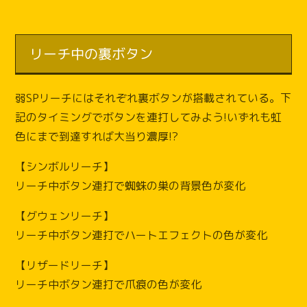
リーチ中の裏ボタン
弱SPリーチにはそれぞれ裏ボタンが搭載されている。下
記のタイミングでボタンを連打してみよう!いずれも虹
色にまで到達すれば大当り濃厚!?
【シンボルリーチ】
リーチ中ボタン連打で蜘蛛の巣の背景色が変化
【グウェンリーチ】
リーチ中ボタン連打でハートエフェクトの色が変化
【リザードリーチ】
リーチ中ボタン連打で爪痕の色が変化