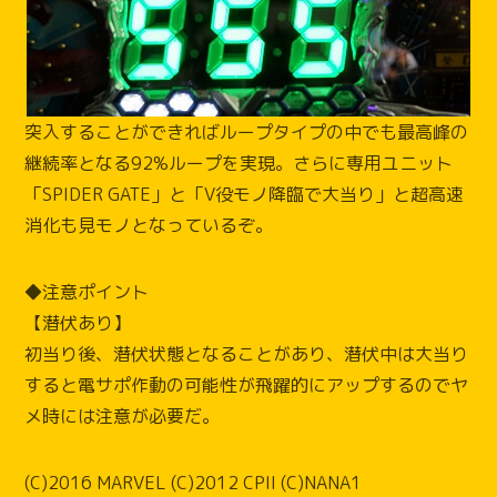
突入することができればループタイプの中でも最高峰の
継続率となる92%ループを実現。さらに専用ユニット
「SPIDER GATE」と「V役モノ降臨で大当り」と超高速
消化も見モノとなっているぞ。
◆注意ポイント
【潜伏あり】
初当り後、潜伏状態となることがあり、潜伏中は大当り
すると電サポ作動の可能性が飛躍的にアップするのでヤ
メ時には注意が必要だ。
(C)2016 MARVEL (C)2012 CPII (C)NANA1