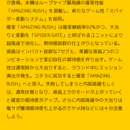
が登場。本機はループタイプ最高峰の確変性能
「AMAZING RUSH」を搭載し、新たなゲーム性「スパイ
ダー変動システム」を採用。
確変「AMAZING RUSH」は確変継続率92%かつ、大当
りと変動を「SPIDER GATE」と呼ばれるユニットにより
超高速で消化し、爽快感抜群の仕上がりとなっている。
液晶はインパクト抜群な7セグと、美麗な液晶2つのコ
ンビネーションで変幻自在の期待感を作り出す。ゲーム
性は通常時から大当りすると、ラウンド中にミッション
演出が発生。コチラに成功すると確変「AMAZING
RUSH」へと突入。失敗してしまうと内部高確もしく
は、通常状態となり、液晶上でのモードが上がっていく
と確変の期待度がアップ。さらに内部高確中の大当りは
電サポ獲得期待度も上がるのでヤメ時などには十分注意
しよう。