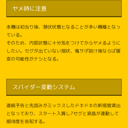
ヤメ時に注意
本機は初当り後、潜伏状態となることが多い機種となっ
ている。
そのため、内部状態に十分気をつけてからヤメるように
したい。セグが出ていない現状、電サポ抜け後ならば確
変の可能性がナシとなる。
スパイダー変動システム
連続予告と先読みがミックスしたドキドキの新感覚演出
となっており、スタート入賞し7セグと液晶が連動して
期待度を告知する。