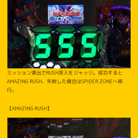
ミッション演出でRUSH突入をジャッジ。成功すると
AMAZING RUSH、失敗した場合はSPIDER ZONEへ移
行。
【AMAZING RUSH】