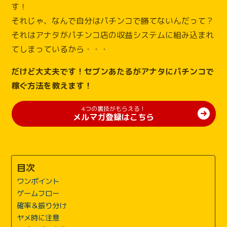
す！
それじゃ、なんで自分はパチンコで勝てないんだって？
それはアナタがパチンコ店の収益システムに組み込まれ
てしまっているから・・・
だけど大丈夫です！セブンあたるがアナタにパチンコで
稼ぐ方法を教えます！
4つの裏技がもらえる！
メルマガ登録はこちら
目次
ワンポイント
ゲームフロー
確率＆振り分け
ヤメ時に注意