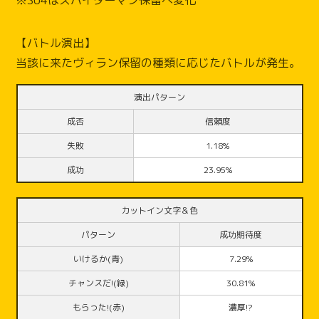
【バトル演出】
当該に来たヴィラン保留の種類に応じたバトルが発生。
演出パターン
成否
信頼度
失敗
1.18%
成功
23.95%
カットイン文字＆色
パターン
成功期待度
いけるか(青)
7.29%
チャンスだ!(緑)
30.81%
もらった!(赤)
濃厚!?