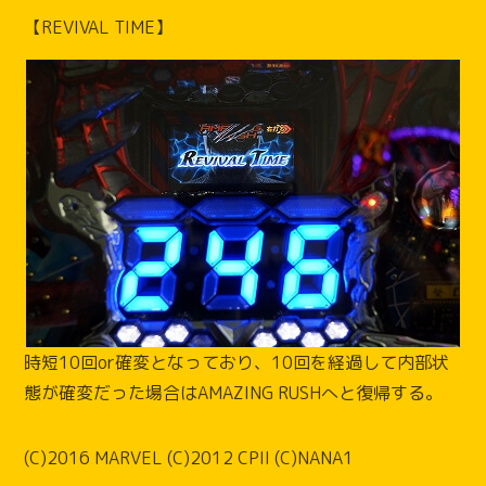
【REVIVAL TIME】
時短10回or確変となっており、10回を経過して内部状
態が確変だった場合はAMAZING RUSHへと復帰する。
(C)2016 MARVEL (C)2012 CPII (C)NANA1