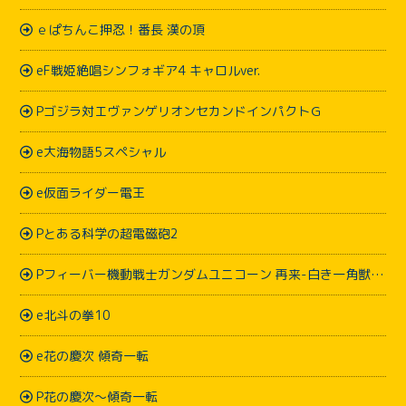
ｅぱちんこ押忍！番長 漢の頂
eF戦姫絶唱シンフォギア4 キャロルver.
Pゴジラ対エヴァンゲリオンセカンドインパクトＧ
e大海物語5スペシャル
e仮面ライダー電王
Pとある科学の超電磁砲2
Pフィーバー機動戦士ガンダムユニコーン 再来-白き一角獣と黒き獅子-
e北斗の拳10
e花の慶次 傾奇一転
P花の慶次～傾奇一転