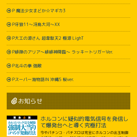
P 魔法少女まどか☆マギカ3
P牙狼11～冴島大河～XX
P大工の源さん 超韋駄天2 極源 LighT
P緋弾のアリア～緋緋神降臨～ ラッキートリガーVer.
P北斗の拳 強敵
Pスーパー海物語IN 沖縄5 桜ver.
お知らせ
ホルコンに疑似的電気信号を発信し
て爆発台へと導く究極打法
今やパチンコ・パチスロは完全にホルコンの出玉制御