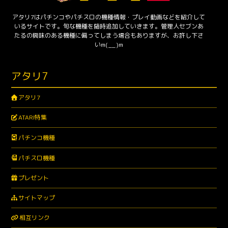
アタリ7はパチンコやパチスロの機種情報・プレイ動画などを紹介して
いるサイトです。旬な機種を随時追加していきます。管理人セブンあ
たるの興味のある機種に偏ってしまう場合もありますが、お許し下さ
いm(__)m
アタリ7
アタリ7
ATARI特集
パチンコ機種
パチスロ機種
プレゼント
サイトマップ
相互リンク