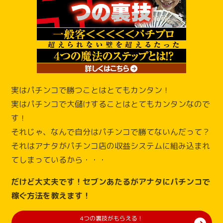
実はパチンコで勝つことはとてもカンタン！
実はパチンコで大儲けすることはとてもカンタンなので
す！
それじゃ、なんで自分はパチンコで勝てないんだって？
それはアナタがパチンコ店の収益システムに組み込まれ
てしまっているから・・・
だけど大丈夫です！セブンあたるがアナタにパチンコで
稼ぐ方法を教えます！
4つの裏技がもらえる！