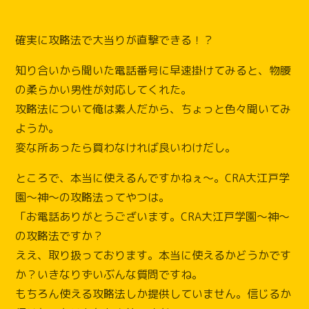
確実に攻略法で大当りが直撃できる！？
知り合いから聞いた電話番号に早速掛けてみると、物腰
の柔らかい男性が対応してくれた。
攻略法について俺は素人だから、ちょっと色々聞いてみ
ようか。
変な所あったら買わなければ良いわけだし。
ところで、本当に使えるんですかねぇ〜。CRA大江戸学
園〜神〜の攻略法ってやつは。
「お電話ありがとうございます。CRA大江戸学園〜神〜
の攻略法ですか？
ええ、取り扱っております。本当に使えるかどうかです
か？いきなりずいぶんな質問ですね。
もちろん使える攻略法しか提供していません。信じるか