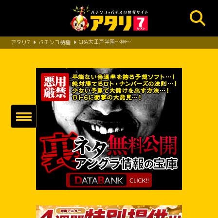
CRA大江戸学園〜神〜
アタリ7
パチンコ機種