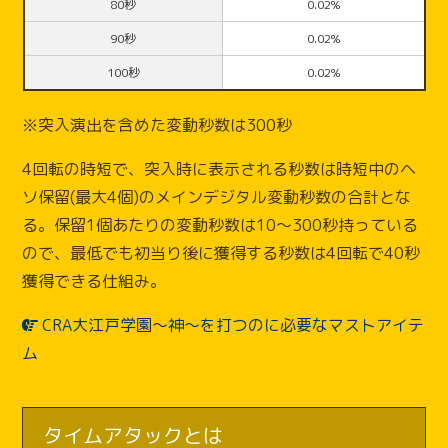
80秒
0.02%
90秒
0.02%
100秒
0.02%
※突入演出を含めた変動秒数は300秒
4回転の時短で、突入時に表示される秒数は時短中のヘ
ソ保留(最大4個)のメインデジタル変動秒数の合計とな
る。保留1個あたりの変動秒数は10〜300秒持っている
ので、最低でも初当り後に獲得する秒数は4回転で40秒
獲得できる仕組み。
CRA大江戸学園〜神〜を打つのに必要なマストアイテ
ム
タイムアタックとは