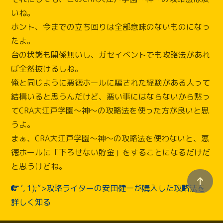
いね。
ホント、今までの立ち回りは全部意味のないものになっ
たよ。
台の状態も関係無いし、ガセイベントでも攻略法があれ
ば全然抜けるしね。
俺と同じように悪徳ホールに騙された経験がある人って
結構いると思うんだけど、悪い事にはならないから黙っ
てCRA大江戸学園〜神〜の攻略法を使った方が良いと思
うよ。
まぁ、CRA大江戸学園〜神〜の攻略法を使わないと、悪
徳ホールに「下ろせない貯金」をすることになるだけだ
と思うけどね。
‘, 1);”>攻略ライターの安田健一が購入した攻略法を
詳しく知る