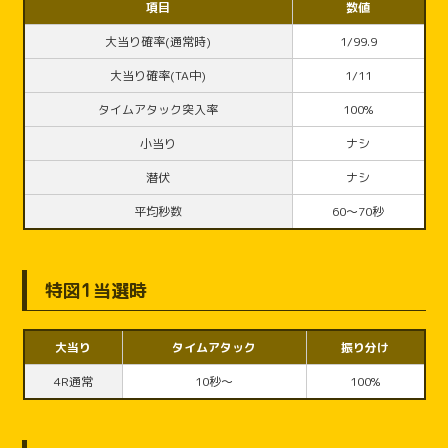
項目
数値
大当り確率(通常時)
1/99.9
大当り確率(TA中)
1/11
タイムアタック突入率
100%
小当り
ナシ
潜伏
ナシ
平均秒数
60〜70秒
特図1当選時
大当り
タイムアタック
振り分け
4R通常
10秒〜
100%