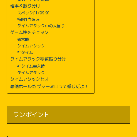
確率＆振り分け
スペック[1/99.9]
特図1当選時
タイムアタック中の大当り
ゲーム性をチェック
通常時
タイムアタック
神タイム
タイムアタック秒数振り分け
神タイム突入時
タイムアタック
タイムアタックとは
悪徳ホールめ ザマーミロって感じだよ！
ワンポイント