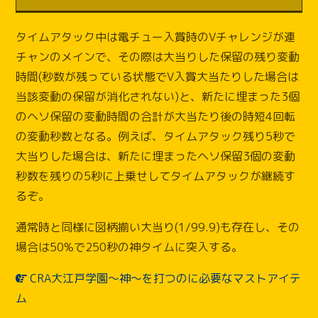
タイムアタック中は電チュー入賞時のVチャレンジが連
チャンのメインで、その際は大当りした保留の残り変動
時間(秒数が残っている状態でV入賞大当たりした場合は
当該変動の保留が消化されない)と、新たに埋まった3個
のヘソ保留の変動時間の合計が大当たり後の時短4回転
の変動秒数となる。例えば、タイムアタック残り5秒で
大当りした場合は、新たに埋まったヘソ保留3個の変動
秒数を残りの5秒に上乗せしてタイムアタックが継続す
るぞ。
通常時と同様に図柄揃い大当り(1/99.9)も存在し、その
場合は50%で250秒の神タイムに突入する。
CRA大江戸学園〜神〜を打つのに必要なマストアイテ
ム