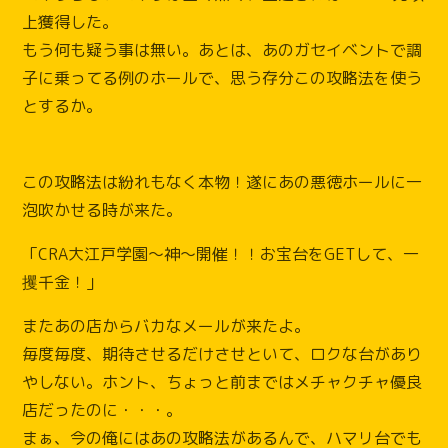
上獲得した。
もう何も疑う事は無い。あとは、あのガセイベントで調
子に乗ってる例のホールで、思う存分この攻略法を使う
とするか。
この攻略法は紛れもなく本物！遂にあの悪徳ホールに一
泡吹かせる時が来た。
「CRA大江戸学園〜神〜開催！！お宝台をGETして、一
攫千金！」
またあの店からバカなメールが来たよ。
毎度毎度、期待させるだけさせといて、ロクな台があり
やしない。ホント、ちょっと前まではメチャクチャ優良
店だったのに・・・。
まぁ、今の俺にはあの攻略法があるんで、ハマリ台でも