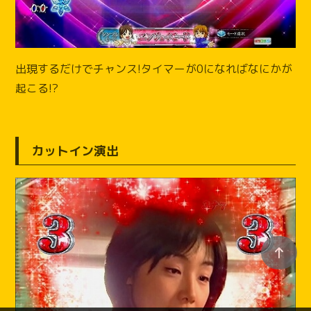
出現するだけでチャンス!タイマーが0になればなにかが
起こる!?
カットイン演出