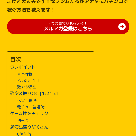
だけど大丈夫です！セブンあたるがアナタにパチンコで
稼ぐ方法を教えます！
4つの裏技がもらえる！
メルマガ登録はこちら
目次
ワンポイント
基本仕様
払い出し出玉
激アツ演出
確率＆振り分け[1/315.1]
ヘソ当選時
電チュー当選時
ゲーム性をチェック
初当り
新演出盛りだくさん
8個保留