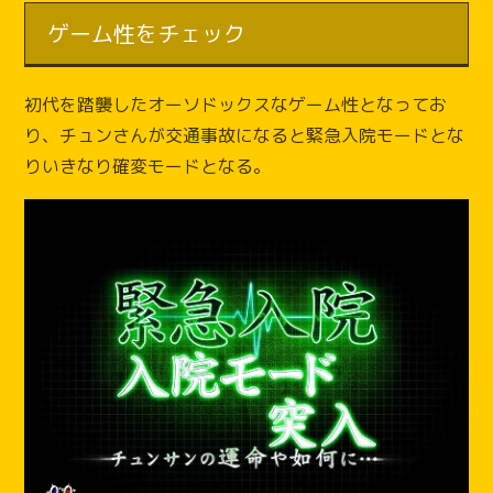
ゲーム性をチェック
初代を踏襲したオーソドックスなゲーム性となってお
り、チュンさんが交通事故になると緊急入院モードとな
りいきなり確変モードとなる。