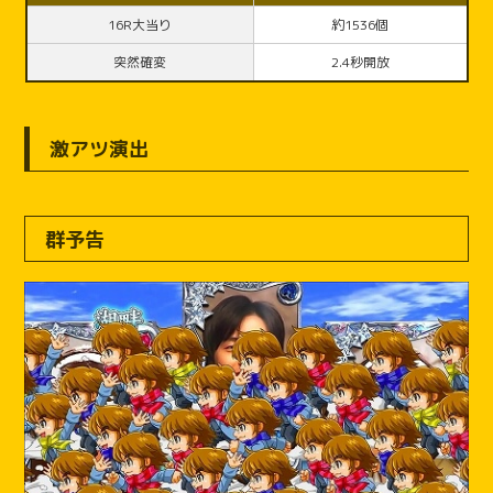
16R大当り
約1536個
突然確変
2.4秒開放
激アツ演出
群予告