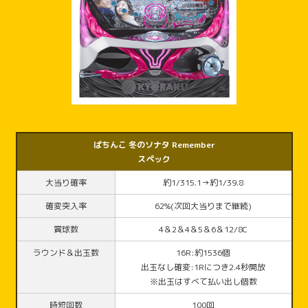
ぱちんこ 冬のソナタ Remember
スペック
大当り確率
約1/315.1→約1/39.8
確変突入率
62%(次回大当りまで継続)
賞球数
4＆2＆4＆5＆6＆12/8C
ラウンド＆出玉数
16R:約1536個
出玉なし確変:1Rにつき2.4秒開放
※出玉はすべて払い出し個数
時短回数
100回