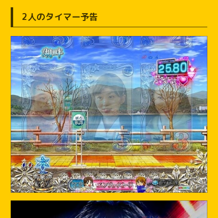
2人のタイマー予告