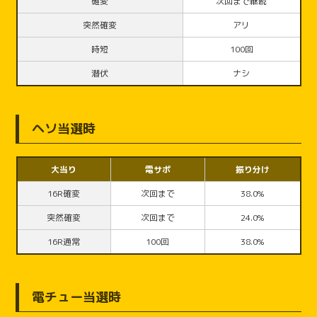
確変
次回まで継続
突然確変
アリ
時短
100回
潜伏
ナシ
ヘソ当選時
大当り
電サポ
振り分け
16R確変
次回まで
38.0%
突然確変
次回まで
24.0%
16R通常
100回
38.0%
電チュー当選時