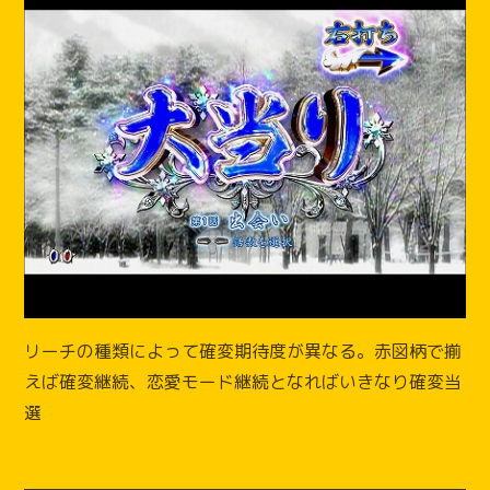
リーチの種類によって確変期待度が異なる。赤図柄で揃
えば確変継続、恋愛モード継続となればいきなり確変当
選