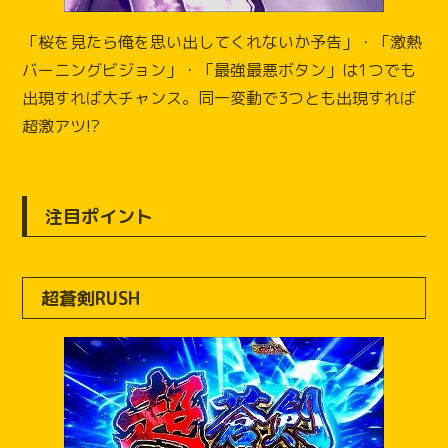
「桜を見たら俺を思い出してくれないか予告」・「激熱
バーニングビジョン」・「最強最悪ボタン」は1つでも
出現すれば大チャンス。同一変動で3つとも出現すれば
超激アツ!?
注目ポイント
超蒼剣RUSH