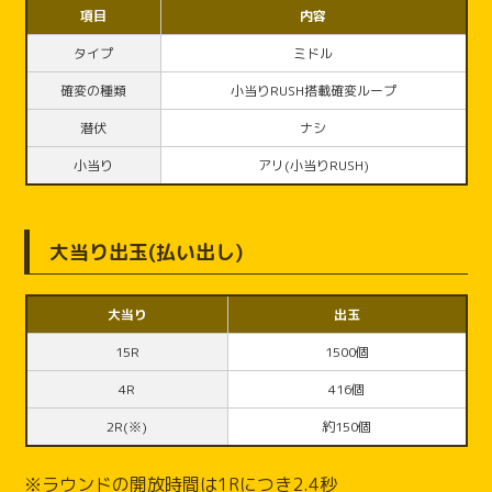
項目
内容
タイプ
ミドル
確変の種類
小当りRUSH搭載確変ループ
潜伏
ナシ
小当り
アリ(小当りRUSH)
大当り出玉(払い出し)
大当り
出玉
15R
1500個
4R
416個
2R(※)
約150個
※ラウンドの開放時間は1Rにつき2.4秒