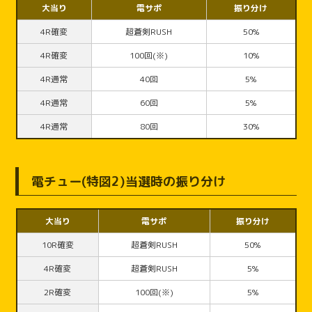
大当り
電サポ
振り分け
4R確変
超蒼剣RUSH
50%
4R確変
100回(※)
10%
4R通常
40回
5%
4R通常
60回
5%
4R通常
80回
30%
電チュー(特図2)当選時の振り分け
大当り
電サポ
振り分け
10R確変
超蒼剣RUSH
50%
4R確変
超蒼剣RUSH
5%
2R確変
100回(※)
5%