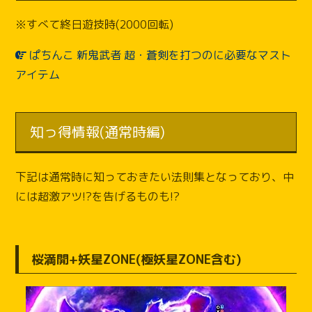
※すべて終日遊技時(2000回転)
ぱちんこ 新鬼武者 超・蒼剣を打つのに必要なマスト
アイテム
知っ得情報(通常時編)
下記は通常時に知っておきたい法則集となっており、中
には超激アツ!?を告げるものも!?
桜満開+妖星ZONE(極妖星ZONE含む)