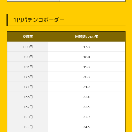
1円パチンコボーダー
交換率
回転数/200玉
1.00円
17.3
0.90円
18.4
0.83円
19.3
0.76円
20.3
0.71円
21.2
0.66円
22.0
0.62円
22.9
0.58円
23.7
0.55円
24.5