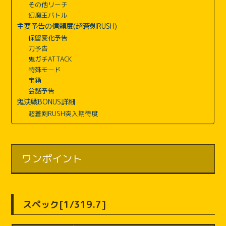
その他リーチ
幻魔王バトル
主要予告の信頼度(超蒼剣RUSH)
保留変化予告
刀予告
鬼ガチATTACK
特殊モード
宝箱
会話予告
鬼決戦BONUS詳細
超蒼剣RUSH突入期待度
ワンポイント
スペック[1/319.7]