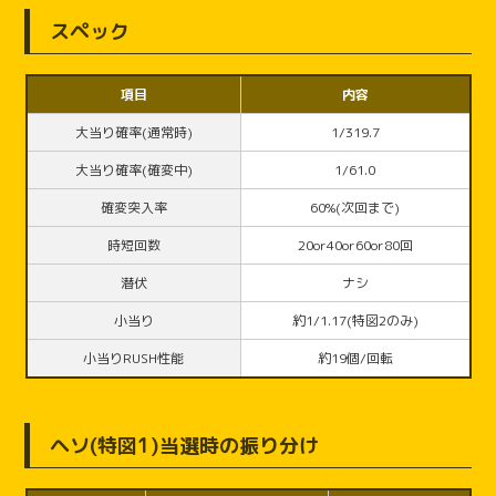
スペック
項目
内容
大当り確率(通常時)
1/319.7
大当り確率(確変中)
1/61.0
確変突入率
60%(次回まで)
時短回数
20or40or60or80回
潜伏
ナシ
小当り
約1/1.17(特図2のみ)
小当りRUSH性能
約19個/回転
ヘソ(特図1)当選時の振り分け