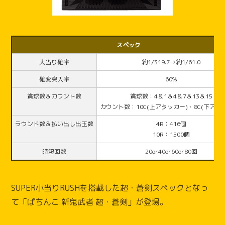
スペック
大当り確率
約1/319.7→約1/61.0
確変突入率
60%
賞球数＆カウント数
賞球数：4＆1＆4＆7＆13＆15
カウント数：10C(上アタッカー)・8C(下アタ
ラウンド数＆払い出し出玉数
4R：416個
10R：1500個
時短回数
20or40or60or80回
SUPER小当りRUSHを搭載した超・蒼剣スペックとなっ
て「ぱちんこ 新鬼武者 超・蒼剣」が登場。