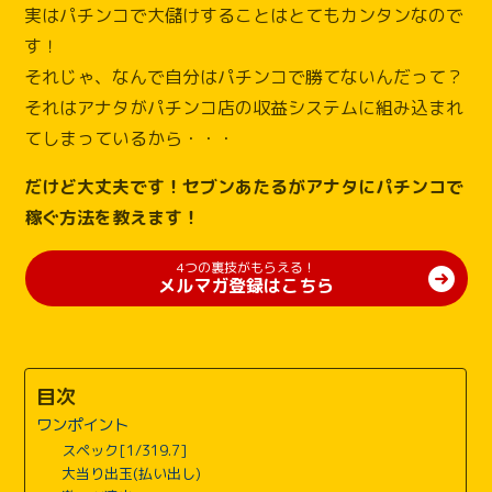
実はパチンコで大儲けすることはとてもカンタンなので
す！
それじゃ、なんで自分はパチンコで勝てないんだって？
それはアナタがパチンコ店の収益システムに組み込まれ
てしまっているから・・・
だけど大丈夫です！セブンあたるがアナタにパチンコで
稼ぐ方法を教えます！
4つの裏技がもらえる！
メルマガ登録はこちら
目次
ワンポイント
スペック[1/319.7]
大当り出玉(払い出し)