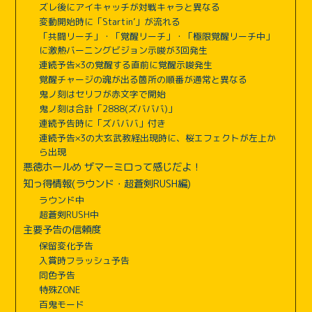
ズレ後にアイキャッチが対戦キャラと異なる
変動開始時に「Startin’」が流れる
「共闘リーチ」・「覚醒リーチ」・「極限覚醒リーチ中」
に激熱バーニングビジョン示唆が3回発生
連続予告×3の覚醒する直前に覚醒示唆発生
覚醒チャージの魂が出る箇所の順番が通常と異なる
鬼ノ刻はセリフが赤文字で開始
鬼ノ刻は合計「2888(ズバババ)」
連続予告時に「ズバババ」付き
連続予告×3の大玄武教経出現時に、桜エフェクトが左上か
ら出現
悪徳ホールめ ザマーミロって感じだよ！
知っ得情報(ラウンド・超蒼剣RUSH編)
ラウンド中
超蒼剣RUSH中
主要予告の信頼度
保留変化予告
入賞時フラッシュ予告
同色予告
特殊ZONE
百鬼モード