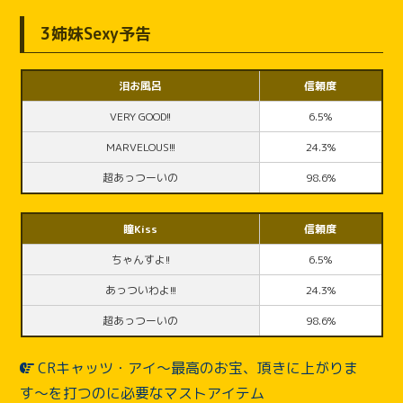
3姉妹Sexy予告
泪お風呂
信頼度
VERY GOOD!!
6.5%
MARVELOUS!!!
24.3%
超あっつーいの
98.6%
瞳Kiss
信頼度
ちゃんすよ!!
6.5%
あっついわよ!!!
24.3%
超あっつーいの
98.6%
CRキャッツ・アイ〜最高のお宝、頂きに上がりま
す〜を打つのに必要なマストアイテム