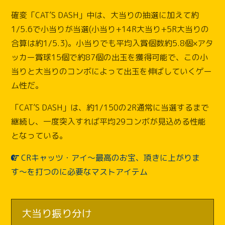
確変「CAT’S DASH」中は、大当りの抽選に加えて約
1/5.6で小当りが当選(小当り+14R大当り+5R大当りの
合算は約1/5.3)。小当りでも平均入賞個数約5.8個×アタ
ッカー賞球15個で約87個の出玉を獲得可能で、この小
当りと大当りのコンボによって出玉を伸ばしていくゲー
ム性だ。
「CAT’S DASH」は、約1/150の2R通常に当選するまで
継続し、一度突入すれば平均29コンボが見込める性能
となっている。
CRキャッツ・アイ〜最高のお宝、頂きに上がりま
す〜を打つのに必要なマストアイテム
大当り振り分け