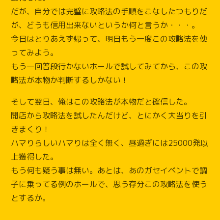
だが、自分では完璧に攻略法の手順をこなしたつもりだ
が、どうも信用出来ないというか何と言うか・・・。
今日はとりあえず帰って、明日もう一度この攻略法を使
ってみよう。
もう一回普段行かないホールで試してみてから、この攻
略法が本物か判断するしかない！
そして翌日、俺はこの攻略法が本物だと確信した。
開店から攻略法を試したんだけど、とにかく大当りを引
きまくり！
ハマりらしいハマりは全く無く、昼過ぎには25000発以
上獲得した。
もう何も疑う事は無い。あとは、あのガセイベントで調
子に乗ってる例のホールで、思う存分この攻略法を使う
とするか。