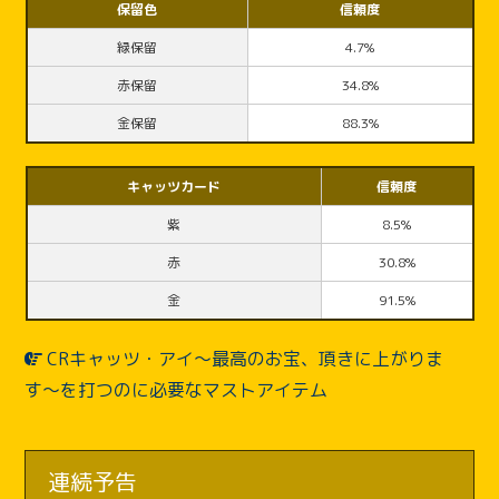
保留色
信頼度
緑保留
4.7%
赤保留
34.8%
金保留
88.3%
キャッツカード
信頼度
紫
8.5%
赤
30.8%
金
91.5%
CRキャッツ・アイ〜最高のお宝、頂きに上がりま
す〜を打つのに必要なマストアイテム
連続予告