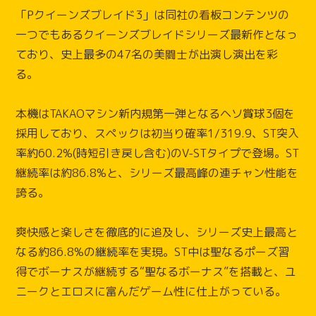
「Pクイーンズブレイド3」は同社の看板コンテンツの
一つでもあるクイーンズブレイドシリーズ最新作となっ
ており、史上最多の47名の美闘士が出演し演出を彩
る。
本機はTAKAOマシン新内規第一弾となるヘソ賞球3個を
採用しており、スペックは初当り確率1/319.9、ST突入
率約60.2%(時短引き戻し含む)のV-STタイプで登場。ST
継続率は約86.8%と、シリーズ最高峰の連チャン性能を
誇る。
爽快感と楽しさを徹底的に追及し、シリーズ史上最高と
なる約86.8%の継続率を実現。ST中は聖なるポーズ習
得でボーナスが継続する“聖なるボーナス”を搭載と、ユ
ニークとエロスに富んだゲーム性に仕上がっている。