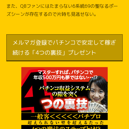
また、QBファンにはたまらない6系統69の聖なるポー
ズシーンが存在するので片時も見逃せない。
メルマガ登録でパチンコで安定して稼ぎ
続ける「4つの裏技」プレゼント