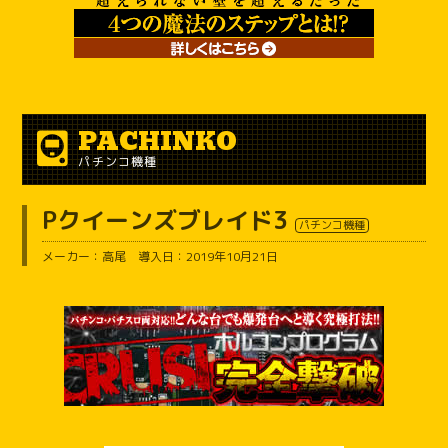
パチンコ機種
Pクイーンズブレイド3
パチンコ機種
メーカー
高尾
導入日
2019年10月21日