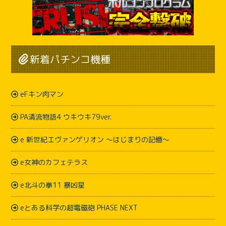
新着パチンコ機種
eFキン肉マン
PA清流物語4 ウキウキ79ver.
e 新世紀エヴァンゲリオン ～はじまりの記憶～
e女神のカフェテラス
e北斗の拳11 暴凶星
eとある科学の超電磁砲 PHASE NEXT