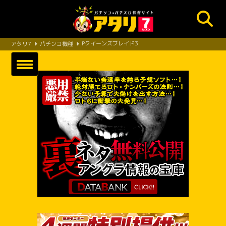
Pクイーンズブレイド3
アタリ7
パチンコ機種