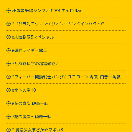
eF戦姫絶唱シンフォギア4 キャロルver.
Pゴジラ対エヴァンゲリオンセカンドインパクトＧ
e大海物語5スペシャル
e仮面ライダー電王
Pとある科学の超電磁砲2
Pフィーバー機動戦士ガンダムユニコーン 再来-白き一角獣と黒き獅子-
e北斗の拳10
e花の慶次 傾奇一転
P花の慶次～傾奇一転
P 魔法少女まどか☆マギカ3