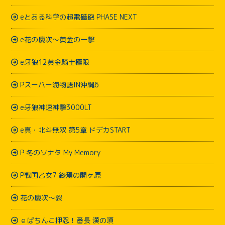
eとある科学の超電磁砲 PHASE NEXT
e花の慶次～黄金の一撃
e牙狼12黄金騎士極限
Pスーパー海物語IN沖縄6
e牙狼神速神撃3000LT
e真・北斗無双 第5章 ドデカSTART
P 冬のソナタ My Memory
P戦国乙女7 終焉の関ヶ原
花の慶次～裂
ｅぱちんこ押忍！番長 漢の頂