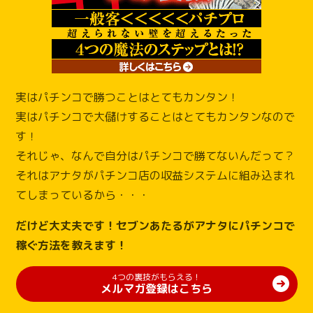
実はパチンコで勝つことはとてもカンタン！
実はパチンコで大儲けすることはとてもカンタンなので
す！
それじゃ、なんで自分はパチンコで勝てないんだって？
それはアナタがパチンコ店の収益システムに組み込まれ
てしまっているから・・・
だけど大丈夫です！セブンあたるがアナタにパチンコで
稼ぐ方法を教えます！
4つの裏技がもらえる！
メルマガ登録はこちら