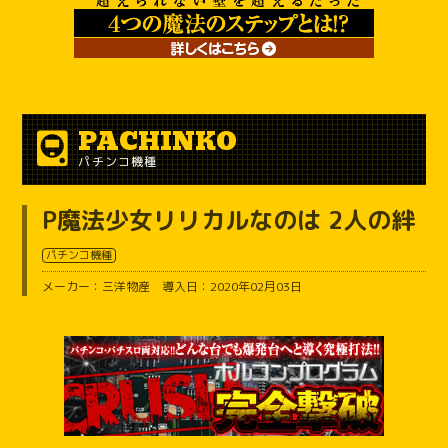
パチンコ機種
P魔法少女リリカルなのは 2人の絆
パチンコ機種
メーカー
三洋物産
導入日
2020年02月03日