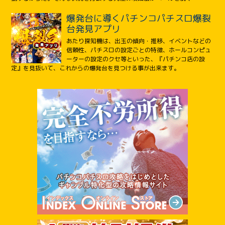
爆発台に導くパチンコパチスロ爆裂
台発見アプリ
あたり探知機は、出玉の傾向・推移、イベントなどの
信頼性、パチスロの設定ごとの特徴、ホールコンピュ
ーターの設定のクセ等といった、『パチンコ店の設
定』を見抜いて、これからの爆発台を見つける事が出来ます。