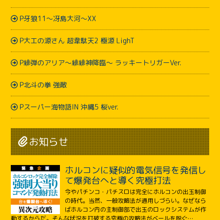
P牙狼11～冴島大河～XX
P大工の源さん 超韋駄天2 極源 LighT
P緋弾のアリア～緋緋神降臨～ ラッキートリガーVer.
P北斗の拳 強敵
Pスーパー海物語IN 沖縄5 桜ver.
お知らせ
ホルコンに疑似的電気信号を発信し
て爆発台へと導く究極打法
今やパチンコ・パチスロは完全にホルコンの出玉制御
の時代。当然、一般攻略法が通用しづらい。なぜなら
ばホルコン内の主制御部で出玉のロックシステムが作
動するからだ。そんな状況を打破する究極の攻略法がベールを脱ぐ…