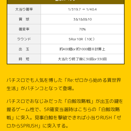
大当り確率
1/319.7 → 1/40.4
賞 球
3&1&8&10
確変率
70%
ラウンド
5Ror10R（10C）
出 玉
約400個or約1000個※計算上
時 短
大当たり終了後に30回or330回
パチスロでも人気を博した「Re:ゼロから始める異世界
生活」がパチンコとなって登場。
パチスロでおなじみだった「白鯨攻略戦」が出玉の鍵を
握るゲーム性で、5R確変当選時はこちらの「白鯨攻略
戦」に突入。見事白鯨を撃破できれば小当りRUSH「ゼ
ロからSPRUSH」に突入する。