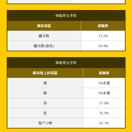
保留変化予告
異変保留
信頼度
魔女教
13.2%
魔女教(指先)
28.9%
保留変化予告
期待度上昇保留
信頼度
青
3%未満
緑
3%未満
赤
27.8%
金
75.3%
鬼アツ柄
97.1%