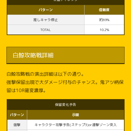
パターン
信頼度
推しキャラ停止
約69%
TOTAL
10.2%
白鯨攻略戦詳細
白鯨攻略戦の演出詳細は以下の通り。
強撃保留出現で大ダメージ付与のチャンス。鬼アツ柄保
留は10R確変濃厚。
保留変化予告
パターン
示唆
強撃
キャラクター攻撃予告(ステップ3)or連撃ゾーン突入