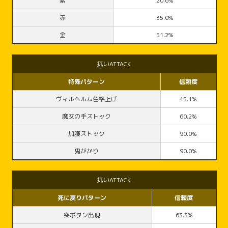
紫
20.6%
赤
35.0%
金
51.2%
抗いATTACK
特殊パターン
信頼度
ヴィルヘルム色格上げ
45.1%
魔女の手ストック
60.2%
加護ストック
90.0%
鬼がかり
90.0%
抗いATTACK
死に戻りパターン
信頼度
突ボタン出現
63.3%