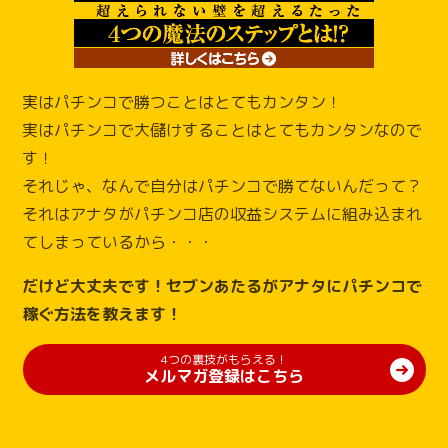
実はパチンコで勝つことはとてもカンタン！
実はパチンコで大儲けすることはとてもカンタンなので
す！
それじゃ、なんで自分はパチンコで勝てないんだって？
それはアナタがパチンコ店の収益システムに組み込まれ
てしまっているから・・・
だけど大丈夫です！セブンあたるがアナタにパチンコで
稼ぐ方法を教えます！
4つの裏技がもらえる！
メルマガ登録はこちら