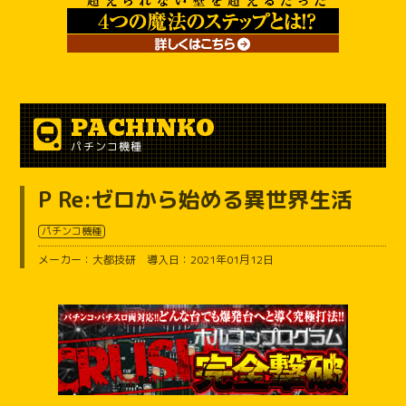
パチンコ機種
P Re:ゼロから始める異世界生活
パチンコ機種
メーカー
大都技研
導入日
2021年01月12日