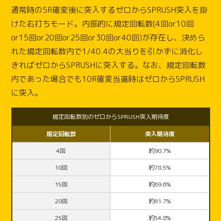
通常時の5R確変後に突入するゼロからSPRUSH突入を掛
けた右打ちモード。内部的に規定回転数(4回or10回
or15回or20回or25回or30回or40回)が存在し、決めら
れた規定回転数内で1/40.4の大当りを引かずに消化し
きればゼロからSPRUSHに突入する。なお、規定回転数
内であった場合でも10R確変当選時はゼロからSPRUSH
に突入。
規定回転数別のゼロからSPRUSH突入期待度
規定回転数
突入期待度
4回
約90.7%
10回
約78.5%
15回
約69.6%
20回
約61.7%
25回
約54.8%