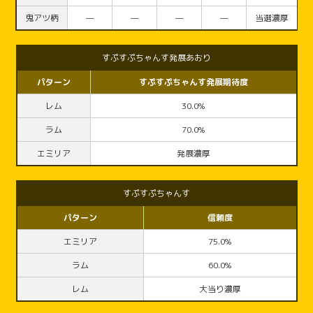
鬼アツ柄
—
—
—
—
当選濃厚
すぷすぷちゃんす発展あおり
パターン
すぷすぷちゃんす発展期待度
レム
30.0%
ラム
70.0%
エミリア
発展濃厚
すぷすぷちゃんす
パターン
信頼度
エミリア
75.0%
ラム
60.0%
レム
大当り濃厚