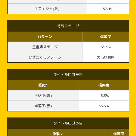
エフェクト(金)
52.1%
特殊ステージ
パターン
信頼度
金書庫ステージ
39.9%
ひざまくらステージ
大当り濃厚
タイトルロゴ予告
疑似1
信頼度
半落下(青)
15.3%
半落下(赤)
33.3%
タイトルロゴ予告
疑似2
信頼度