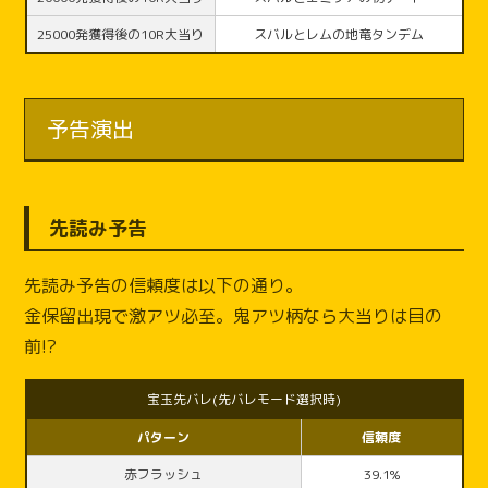
25000発獲得後の10R大当り
スバルとレムの地竜タンデム
予告演出
先読み予告
先読み予告の信頼度は以下の通り。
金保留出現で激アツ必至。鬼アツ柄なら大当りは目の
前!?
宝玉先バレ(先バレモード選択時)
パターン
信頼度
赤フラッシュ
39.1%