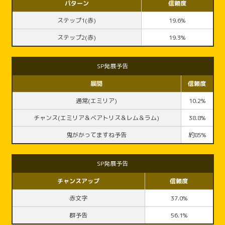
パターン
信頼度
ステップ1(赤)
19.6%
ステップ2(赤)
19.3%
SP発展予告
展開
信頼度
通常(エミリア)
10.2%
チャンス(エミリア＆ベアトリス＆レム＆ラム)
38.8%
鬼がかってますね予告
約85%
SP発展予告
チャンスアップ
信頼度
赤文字
37.0%
群予告
56.1%