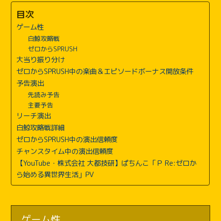
目次
ゲーム性
白鯨攻略戦
ゼロからSPRUSH
大当り振り分け
ゼロからSPRUSH中の楽曲＆エピソードボーナス開放条件
予告演出
先読み予告
主要予告
リーチ演出
白鯨攻略戦詳細
ゼロからSPRUSH中の演出信頼度
チャンスタイム中の演出信頼度
【YouTube・株式会社 大都技研】ぱちんこ「Ｐ Re:ゼロか
ら始める異世界生活」PV
ゲーム性