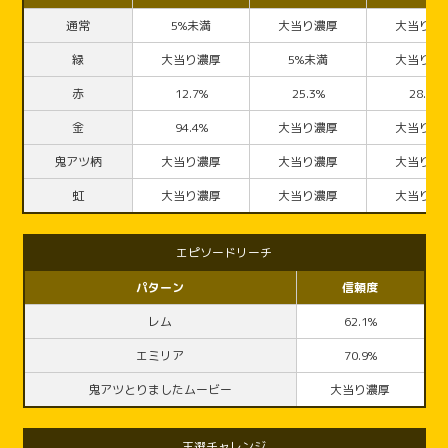
通常
5%未満
大当り濃厚
大当り濃
緑
大当り濃厚
5%未満
大当り濃
赤
12.7%
25.3%
28.8%
金
94.4%
大当り濃厚
大当り濃
鬼アツ柄
大当り濃厚
大当り濃厚
大当り濃
虹
大当り濃厚
大当り濃厚
大当り濃
エピソードリーチ
パターン
信頼度
レム
62.1%
エミリア
70.9%
鬼アツとりましたムービー
大当り濃厚
王選チャレンジ