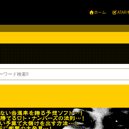
ホーム
ATAR