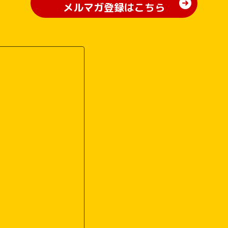
メルマガ登録はこちら