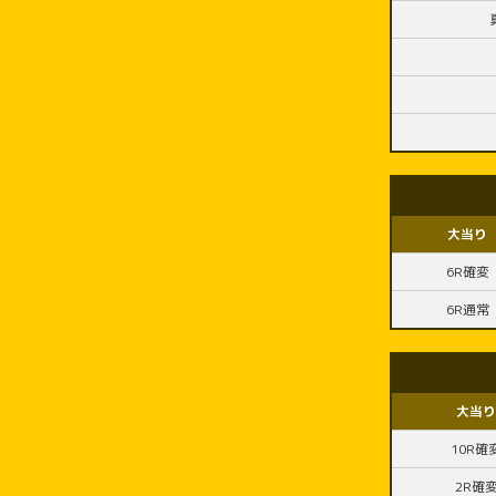
大当り
6R確変
6R通常
大当り
10R確
2R確