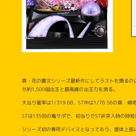
真・花の慶次シリーズ最新作にしてラストを飾るのはシ
が約1,500個出玉と最高峰の出玉力を誇る。
大当り確率は1/319.68、ST中は1/76.56の真
STは135回の電サポで、初当りでST非突入時の時
シリーズ初の専用デバイスとなっており、筐体上部