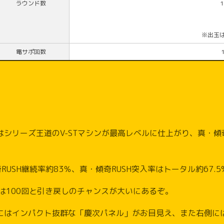
ラウンド数
1
※出玉
電サポ回数
リーズ王道のV-STマシンが最高レベルに仕上がり、真・傾奇R
・傾奇RUSH継続率約83％、真・傾奇RUSH突入率はトータル約67.
短は100回と引き戻しのチャンスが大いにあるぞ。
にはインパクト抜群な「慶次パネル」がお目見え、また右側に