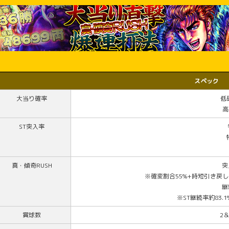
スペック
大当り確率
低確
高
ST突入率
真・傾奇RUSH
突
※確変割合55%+時短引き戻し確
継
※ST継続率約83.
賞球数
2＆