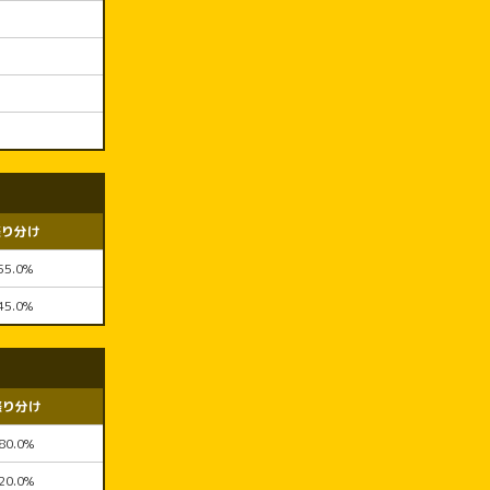
振り分け
55.0%
45.0%
振り分け
80.0%
20.0%