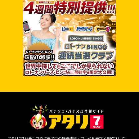
アタリ7はパチンコやパチスロの機種情報・プレイ動画などを紹介して