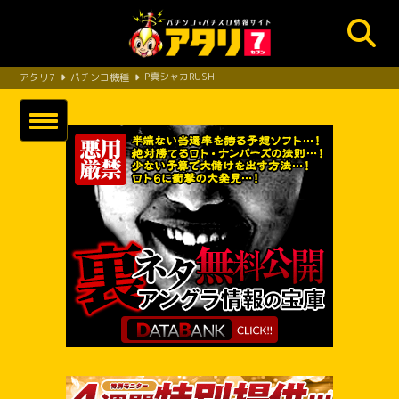
P真シャカRUSH
アタリ7
パチンコ機種