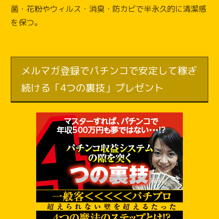
菌・花粉やウィルス・消臭・防カビで半永久的に清潔感
を保つ。
メルマガ登録でパチンコで安定して稼ぎ
続ける「4つの裏技」プレゼント