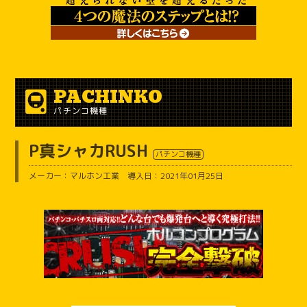
パチンコ機種
P真シャカRUSH
パチンコ機種
メーカー
マルホン工業
導入日
2021年01月25日