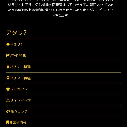
いるサイトです。旬な機種を随時追加していきます。管理人セブンあ
たるの興味のある機種に偏ってしまう場合もありますが、お許し下さ
いm(__)m
アタリ7
アタリ7
ATARI特集
パチンコ機種
パチスロ機種
プレゼント
サイトマップ
相互リンク
運営者情報