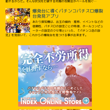
動するからだ。そんな状況を打破する究極の攻略法がベールを脱ぐ…
爆発台に導くパチンコパチスロ爆裂
台発見アプリ
あたり探知機は、出玉の傾向・推移、イベントなどの
信頼性、パチスロの設定ごとの特徴、ホールコンピュ
ーターの設定のクセ等といった、『パチンコ店の設
定』を見抜いて、これからの爆発台を見つける事が出来ます。