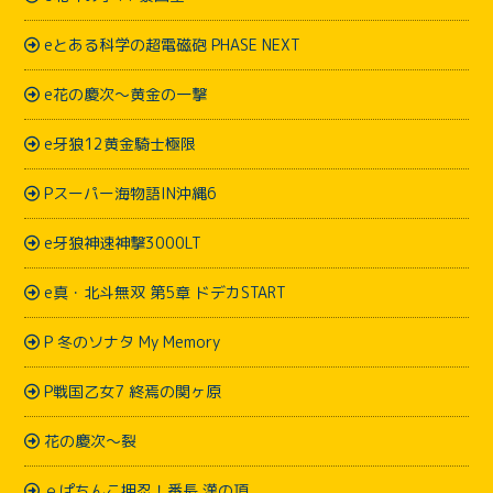
eとある科学の超電磁砲 PHASE NEXT
e花の慶次～黄金の一撃
e牙狼12黄金騎士極限
Pスーパー海物語IN沖縄6
e牙狼神速神撃3000LT
e真・北斗無双 第5章 ドデカSTART
P 冬のソナタ My Memory
P戦国乙女7 終焉の関ヶ原
花の慶次～裂
ｅぱちんこ押忍！番長 漢の頂